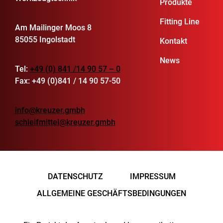
Produkte
Fitting Line
Am Mailinger Moos 8
85055 Ingolstadt
Kontakt
News
Tel:
+49 (0) 841 /14 90 57 – 0
Fax: +49 (0)841 / 14 90 57-50
info@kreuzer.gmbh
schleifmittel@kreuzer.gmbh
DATENSCHUTZ
IMPRESSUM
ALLGEMEINE GESCHÄFTSBEDINGUNGEN