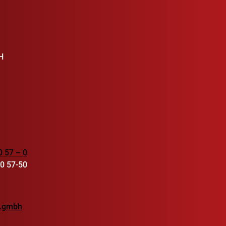
H
0 57 – 0
90 57-50
r.gmbh