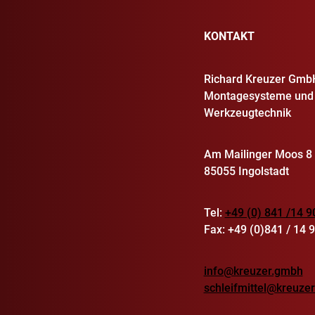
KONTAKT
Richard Kreuzer Gmb
Montagesysteme und
Werkzeugtechnik
Am Mailinger Moos 8
85055 Ingolstadt
Tel:
+49 (0) 841 /14 9
Fax: +49 (0)841 / 14 
info@kreuzer.gmbh
schleifmittel@kreuze