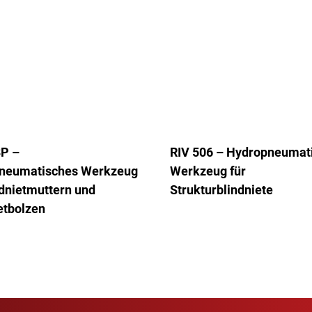
8P –
RIV 506 – Hydropneumat
neumatisches Werkzeug
Werkzeug für
ndnietmuttern und
Strukturblindniete
etbolzen