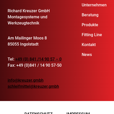
Unternehmen
Richard Kreuzer GmbH
Beratung
Montagesysteme und
Werkzeugtechnik
Produkte
Fitting Line
Am Mailinger Moos 8
85055 Ingolstadt
Kontakt
News
Tel:
+49 (0) 841 /14 90 57 – 0
Fax: +49 (0)841 / 14 90 57-50
info@kreuzer.gmbh
schleifmittel@kreuzer.gmbh