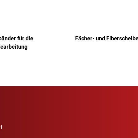
bänder für die
Fächer- und Fiberscheib
bearbeitung
H