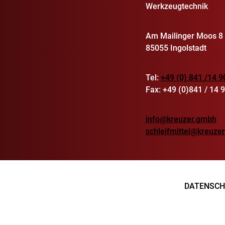
Werkzeugtechnik
Am Mailinger Moos 8
85055 Ingolstadt
Tel:
+49 (0) 841 /14 9
Fax: +49 (0)841 / 14 
info@kreuzer.gmbh
schleifmittel@kreuze
DATENSCH